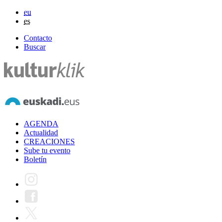
eu
es
Contacto
Buscar
AGENDA
Actualidad
CREACIONES
Sube tu evento
Boletín