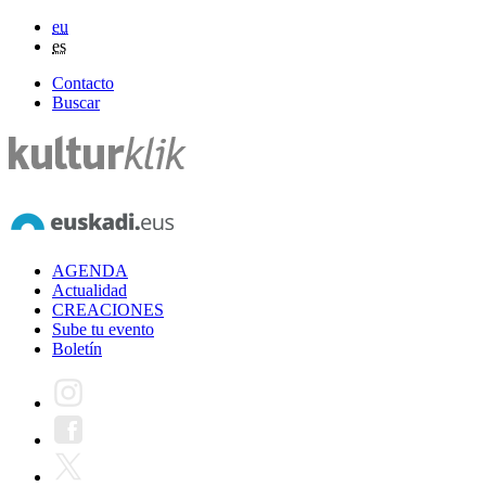
eu
es
Contacto
Buscar
AGENDA
Actualidad
CREACIONES
Sube tu evento
Boletín