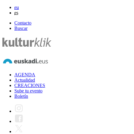
eu
es
Contacto
Buscar
AGENDA
Actualidad
CREACIONES
Sube tu evento
Boletín