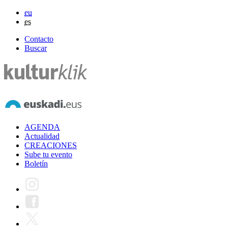
eu
es
Contacto
Buscar
AGENDA
Actualidad
CREACIONES
Sube tu evento
Boletín