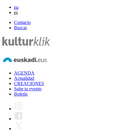
eu
es
Contacto
Buscar
AGENDA
Actualidad
CREACIONES
Sube tu evento
Boletín