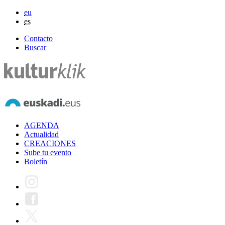
eu
es
Contacto
Buscar
AGENDA
Actualidad
CREACIONES
Sube tu evento
Boletín