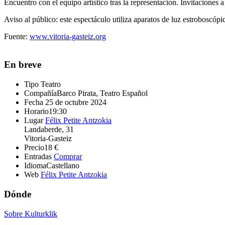
Encuentro con el equipo artístico tras la representación. Invitaciones a 
Aviso al público: este espectáculo utiliza aparatos de luz estroboscóp
Fuente:
www.vitoria-gasteiz.org
En breve
Tipo
Teatro
Compañía
Barco Pirata, Teatro Español
Fecha
25 de octubre 2024
Horario
19:30
Lugar
Félix Petite Antzokia
Landaberde, 31
Vitoria-Gasteiz
Precio
18 €
Entradas
Comprar
Idioma
Castellano
Web
Félix Petite Antzokia
Dónde
Sobre Kulturklik