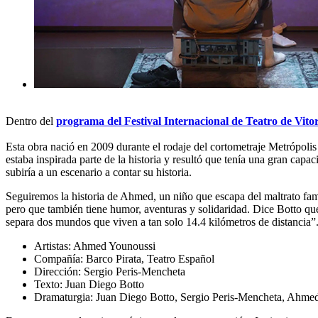
Dentro del
programa del Festival Internacional de Teatro de Vitor
Esta obra nació en 2009 durante el rodaje del cortometraje Metrópolis
estaba inspirada parte de la historia y resultó que tenía una gran capa
subiría a un escenario a contar su historia.
Seguiremos la historia de Ahmed, un niño que escapa del maltrato fami
pero que también tiene humor, aventuras y solidaridad. Dice Botto que 
separa dos mundos que viven a tan solo 14.4 kilómetros de distancia”
Artistas: Ahmed Younoussi
Compañía: Barco Pirata, Teatro Español
Dirección: Sergio Peris-Mencheta
Texto: Juan Diego Botto
Dramaturgia: Juan Diego Botto, Sergio Peris-Mencheta, Ahme