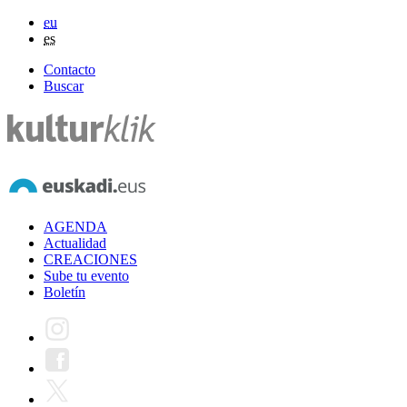
eu
es
Contacto
Buscar
AGENDA
Actualidad
CREACIONES
Sube tu evento
Boletín