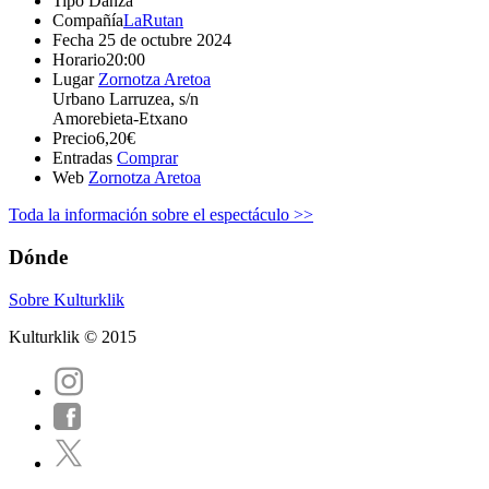
Tipo
Danza
Compañía
LaRutan
Fecha
25 de octubre 2024
Horario
20:00
Lugar
Zornotza Aretoa
Urbano Larruzea, s/n
Amorebieta-Etxano
Precio
6,20€
Entradas
Comprar
Web
Zornotza Aretoa
Toda la información sobre el espectáculo >>
Dónde
Sobre Kulturklik
Kulturklik © 2015