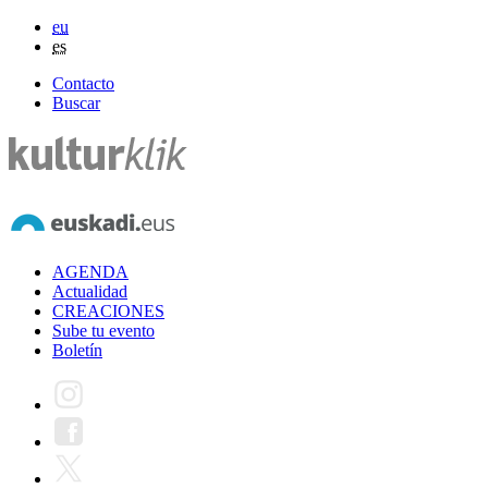
eu
es
Contacto
Buscar
AGENDA
Actualidad
CREACIONES
Sube tu evento
Boletín