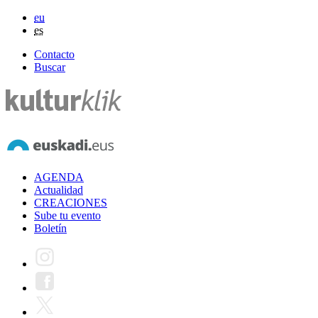
eu
es
Contacto
Buscar
AGENDA
Actualidad
CREACIONES
Sube tu evento
Boletín