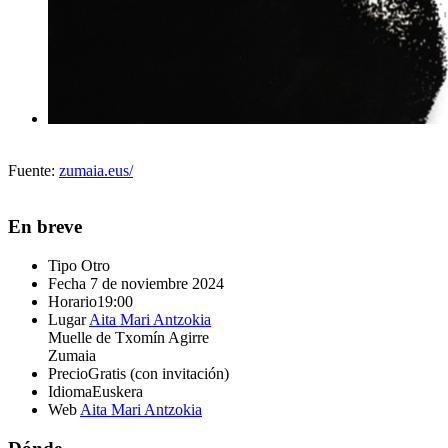
Fuente:
zumaia.eus/
En breve
Tipo
Otro
Fecha
7 de noviembre 2024
Horario
19:00
Lugar
Aita Mari Antzokia
Muelle de Txomín Agirre
Zumaia
Precio
Gratis (con invitación)
Idioma
Euskera
Web
Aita Mari Antzokia