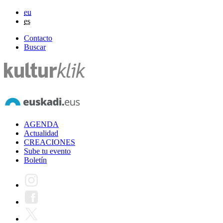
eu
es
Contacto
Buscar
AGENDA
Actualidad
CREACIONES
Sube tu evento
Boletín