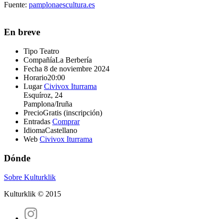
Fuente:
pamplonaescultura.es
En breve
Tipo
Teatro
Compañía
La Berbería
Fecha
8 de noviembre 2024
Horario
20:00
Lugar
Civivox Iturrama
Esquíroz, 24
Pamplona/Iruña
Precio
Gratis (inscripción)
Entradas
Comprar
Idioma
Castellano
Web
Civivox Iturrama
Dónde
Sobre Kulturklik
Kulturklik © 2015