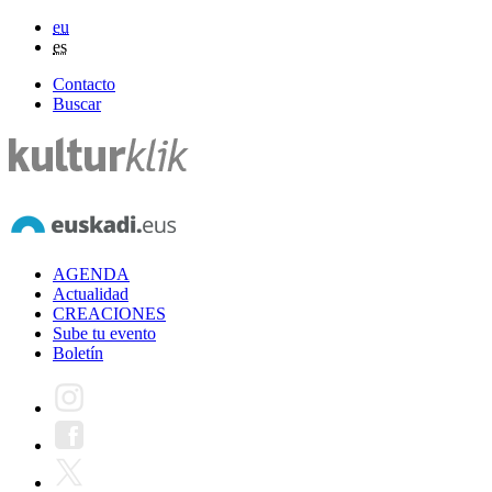
eu
es
Contacto
Buscar
AGENDA
Actualidad
CREACIONES
Sube tu evento
Boletín