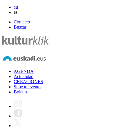
eu
es
Contacto
Buscar
AGENDA
Actualidad
CREACIONES
Sube tu evento
Boletín