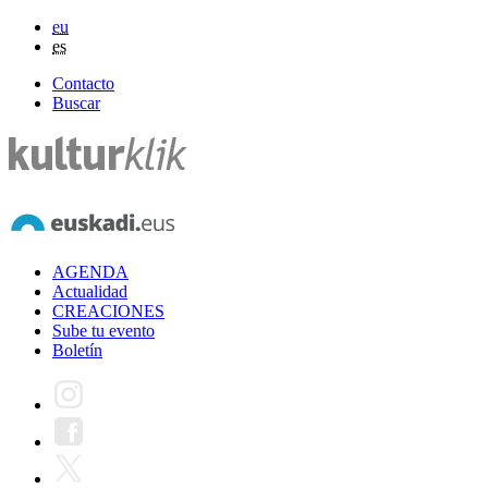
eu
es
Contacto
Buscar
AGENDA
Actualidad
CREACIONES
Sube tu evento
Boletín