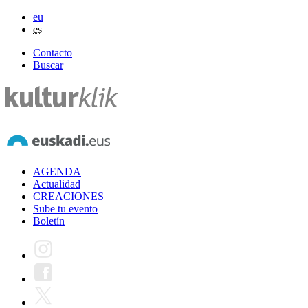
eu
es
Contacto
Buscar
AGENDA
Actualidad
CREACIONES
Sube tu evento
Boletín