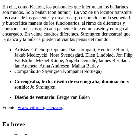
En ella, como Keaton, los personajes que interpretan los bailarines
son mudos. Solo bailan (con humor). La voz de un locutor transmite
los casos de los pacientes y un alto cargo responde con la sequedad
y burocrática manera de los funcionarios, al ritmo de diferentes y
conocidas músicas que cada paciente trae en un casete y entrega al
encargado. En veinte cuadros diferentes, Strømgren demostrará que
la danza y la música pueden aliviar las penas del mundo
Artistas:
GöteborgsOperans Danskompani, Henriette Hamli,
Jakub Medrzycki, Nora Svendsgård, Ellen Lindblad, Jon Filip
Fahlstrøm, Mikael Rønne, Angela Dematté, Iannes Bryulant,
Ian Ancheta, Anna Andresen, Malika Barley.
Compañía:
Jo Strømgren Kompani (Noruega)
Coreografía, texto, diseño de escenografía, iluminación y
sonido
: Jo Strømgren
Diseño de vestuario
: Bregje van Balen
Fuente:
www.vitoria-gasteiz.org
En breve