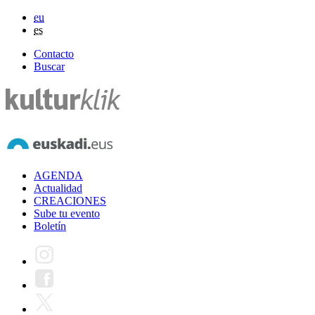
eu
es
Contacto
Buscar
AGENDA
Actualidad
CREACIONES
Sube tu evento
Boletín