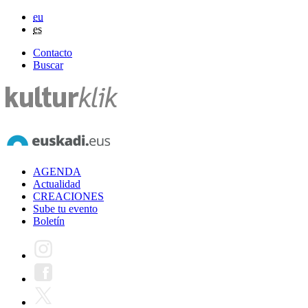
eu
es
Contacto
Buscar
AGENDA
Actualidad
CREACIONES
Sube tu evento
Boletín