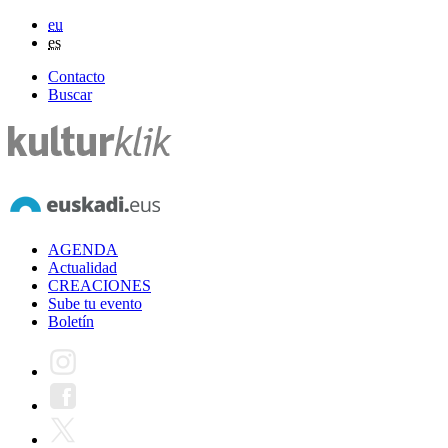
eu
es
Contacto
Buscar
AGENDA
Actualidad
CREACIONES
Sube tu evento
Boletín