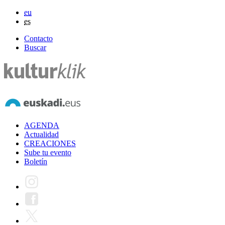
eu
es
Contacto
Buscar
AGENDA
Actualidad
CREACIONES
Sube tu evento
Boletín