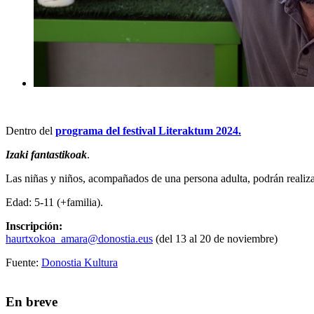
Dentro del
programa del festival Literaktum 2024.
Izaki fantastikoak
.
Las niñas y niños, acompañados de una persona adulta, podrán realizar 
Edad: 5-11 (+familia).
Inscripción:
haurtxokoa_amara@donostia.eus
(del 13 al 20 de noviembre)
Fuente:
Donostia Kultura
En breve