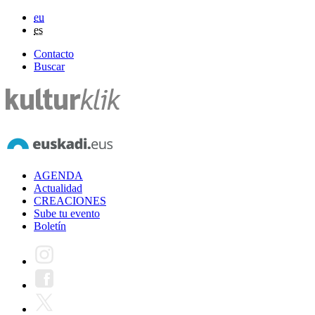
eu
es
Contacto
Buscar
AGENDA
Actualidad
CREACIONES
Sube tu evento
Boletín