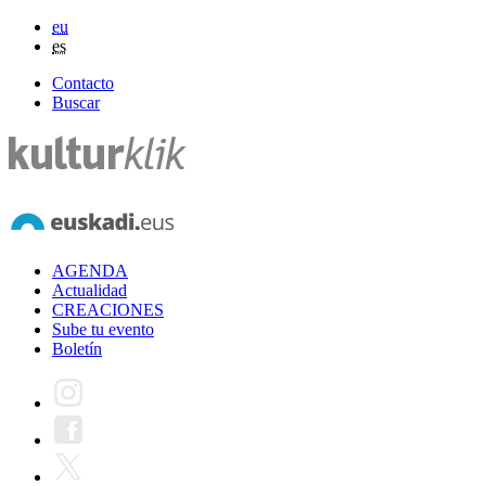
eu
es
Contacto
Buscar
AGENDA
Actualidad
CREACIONES
Sube tu evento
Boletín