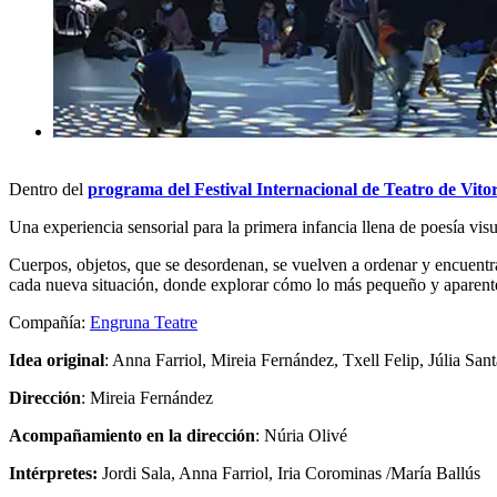
Dentro del
programa del Festival Internacional de Teatro de Vitor
Una experiencia sensorial para la primera infancia llena de poesía vis
Cuerpos, objetos, que se desordenan, se vuelven a ordenar y encuentra
cada nueva situación, donde explorar cómo lo más pequeño y aparente
Compañía:
Engruna Teatre
Idea original
: Anna Farriol, Mireia Fernández, Txell Felip, Júlia San
Dirección
: Mireia Fernández
Acompañamiento en la dirección
: Núria Olivé
Intérpretes:
Jordi Sala, Anna Farriol, Iria Corominas /María Ballús