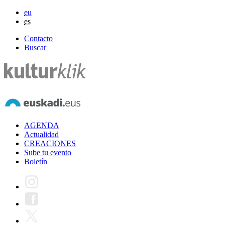
eu
es
Contacto
Buscar
AGENDA
Actualidad
CREACIONES
Sube tu evento
Boletín