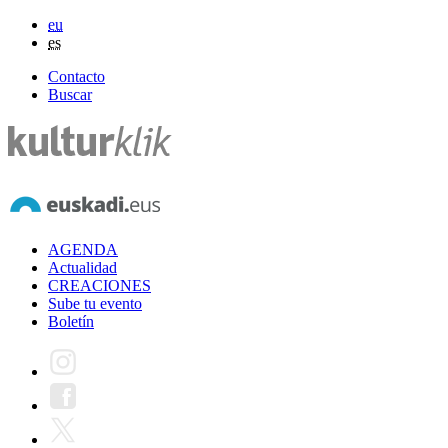
eu
es
Contacto
Buscar
AGENDA
Actualidad
CREACIONES
Sube tu evento
Boletín