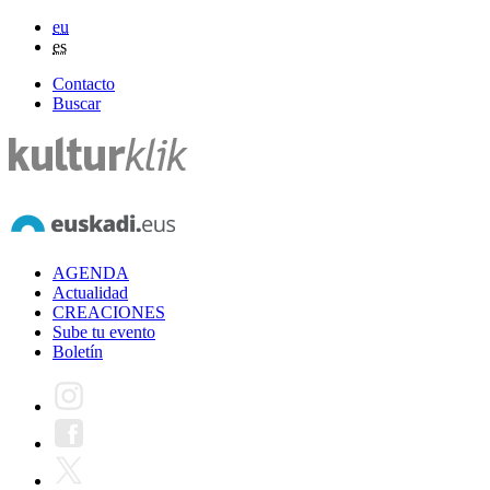
eu
es
Contacto
Buscar
AGENDA
Actualidad
CREACIONES
Sube tu evento
Boletín