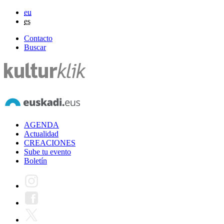
eu
es
Contacto
Buscar
AGENDA
Actualidad
CREACIONES
Sube tu evento
Boletín