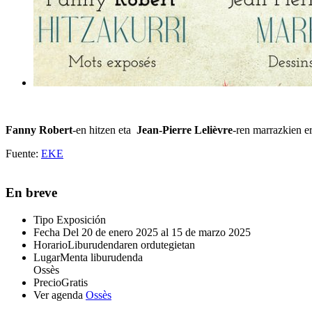
Fanny Robert
-en hitzen eta
Jean-Pierre Lelièvre
-ren marrazkien e
Fuente:
EKE
En breve
Tipo
Exposición
Fecha
Del 20 de enero 2025 al 15 de marzo 2025
Horario
Liburudendaren ordutegietan
Lugar
Menta liburudenda
Ossès
Precio
Gratis
Ver agenda
Ossès