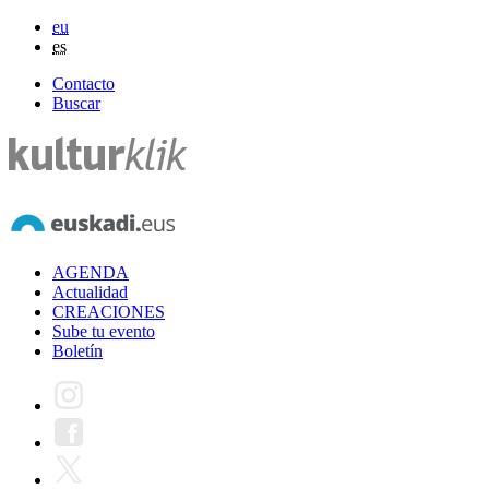
eu
es
Contacto
Buscar
AGENDA
Actualidad
CREACIONES
Sube tu evento
Boletín