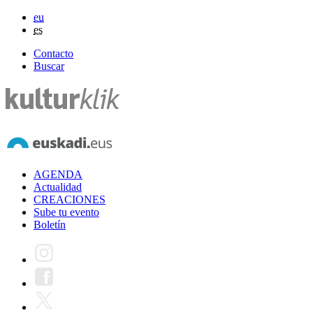
eu
es
Contacto
Buscar
AGENDA
Actualidad
CREACIONES
Sube tu evento
Boletín