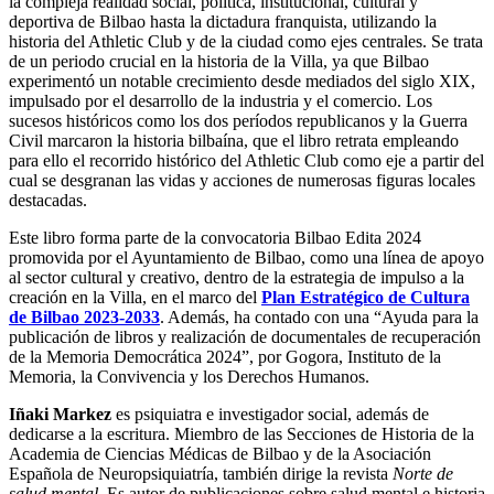
la compleja realidad social, política, institucional, cultural y
deportiva de Bilbao hasta la dictadura franquista, utilizando la
historia del Athletic Club y de la ciudad como ejes centrales. Se trata
de un periodo crucial en la historia de la Villa, ya que Bilbao
experimentó un notable crecimiento desde mediados del siglo XIX,
impulsado por el desarrollo de la industria y el comercio. Los
sucesos históricos como los dos períodos republicanos y la Guerra
Civil marcaron la historia bilbaína, que el libro retrata empleando
para ello el recorrido histórico del Athletic Club como eje a partir del
cual se desgranan las vidas y acciones de numerosas figuras locales
destacadas.
Este libro forma parte de la convocatoria Bilbao Edita 2024
promovida por el Ayuntamiento de Bilbao, como una línea de apoyo
al sector cultural y creativo, dentro de la estrategia de impulso a la
creación en la Villa, en el marco del
Plan Estratégico de Cultura
de Bilbao 2023-2033
. Además, ha contado con una “Ayuda para la
publicación de libros y realización de documentales de recuperación
de la Memoria Democrática 2024”, por Gogora, Instituto de la
Memoria, la Convivencia y los Derechos Humanos.
Iñaki Markez
es psiquiatra e investigador social, además de
dedicarse a la escritura. Miembro de las Secciones de Historia de la
Academia de Ciencias Médicas de Bilbao y de la Asociación
Española de Neuropsiquiatría, también dirige la revista
Norte de
salud mental
. Es autor de publicaciones sobre salud mental e historia