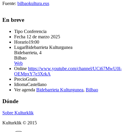
Fuente:
bilbaokultura.eus
En breve
Tipo
Conferencia
Fecha
12 de marzo 2025
Horario
19:00
Lugar
Bidebarrieta Kulturgunea
Bidebarrieta, 4
Bilbao
Web
Online
https://www.youtube.com/channel/UCi67MwU0l-
OEMpxY7e3XrkA
Precio
Gratis
Idioma
Castellano
Ver agenda
Bidebarrieta Kulturgunea
,
Bilbao
Dónde
Sobre Kulturklik
Kulturklik © 2015