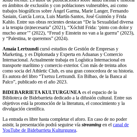
en ámbitos de exclusión y con poblaciones vulnerables, asi como
trabajos biográficos sobre Ángel Garma, Marie Langer, Fernando
Sasiain, García Lorca, Luis Martín-Santos, José Guimón y Frida
Kahlo. Entre sus obras recientes destacan “De la Sexualidad diversa
a la terapia (in)necesaria” (2021), “Xóchitl Frida: ‘pinto con dolor y
mucho amor’” (2022), “Freud y Einstein no van a la guerra” (2023),
y “Palestina, te queremos” (2024).
Amaia Lertxundi
cursó estudios de Gestión de Empresas y
Marketing, y es Diplomada y Experta en Aduanas y Comercio
Internacional. Actualmente trabaja en Logística Internacional en
transporte marítimo y comercio exterior. Con más de treinta años
como socia del Athletic Club, es una gran conocedora de su historia.
Es autora del libro “Txetxu Lertxundi. En Bilbao, de la Banca al
Palco”, publicado en el año 2023.
BIDEBARRIETA KULTURGUNEA
es el espacio de la
Biblioteca de Bidebarrieta dedicado a la difusión cultural. Entre sus
objetivos está la promoción de la literatura, el conocimiento y la
divulgación científica.
La entrada es libre hasta completar el aforo. En caso de no poder
asistir, la presentación podrá seguirse vía
streaming
en el
canal de
YouTube de Bidebarrieta Kulturgunea
.