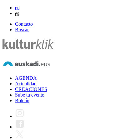
eu
es
Contacto
Buscar
AGENDA
Actualidad
CREACIONES
Sube tu evento
Boletín