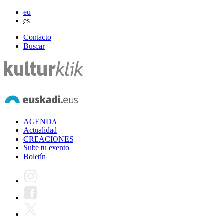
eu
es
Contacto
Buscar
AGENDA
Actualidad
CREACIONES
Sube tu evento
Boletín