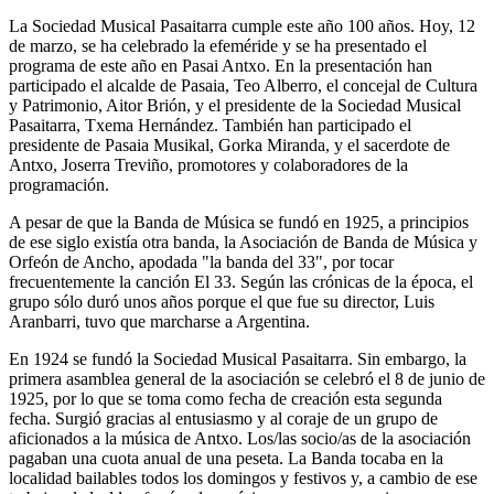
La Sociedad Musical Pasaitarra cumple este año 100 años. Hoy, 12
de marzo, se ha celebrado la efeméride y se ha presentado el
programa de este año en Pasai Antxo. En la presentación han
participado el alcalde de Pasaia, Teo Alberro, el concejal de Cultura
y Patrimonio, Aitor Brión, y el presidente de la Sociedad Musical
Pasaitarra, Txema Hernández. También han participado el
presidente de Pasaia Musikal, Gorka Miranda, y el sacerdote de
Antxo, Joserra Treviño, promotores y colaboradores de la
programación.
A pesar de que la Banda de Música se fundó en 1925, a principios
de ese siglo existía otra banda, la Asociación de Banda de Música y
Orfeón de Ancho, apodada "la banda del 33", por tocar
frecuentemente la canción El 33. Según las crónicas de la época, el
grupo sólo duró unos años porque el que fue su director, Luis
Aranbarri, tuvo que marcharse a Argentina.
En 1924 se fundó la Sociedad Musical Pasaitarra. Sin embargo, la
primera asamblea general de la asociación se celebró el 8 de junio de
1925, por lo que se toma como fecha de creación esta segunda
fecha. Surgió gracias al entusiasmo y al coraje de un grupo de
aficionados a la música de Antxo. Los/las socio/as de la asociación
pagaban una cuota anual de una peseta. La Banda tocaba en la
localidad bailables todos los domingos y festivos y, a cambio de ese