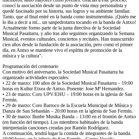
conocí la asociación desde un punto de vista muy personalista y
quedé fascinado por su historia, sus logros y su ambiente familiar.
Tanto, que al final entré en la banda como instrumentista. ¡Quién me
lo iba a decir a mí... un sanpedrotarra tocando en la banda de Antxo!
Actualmente formo parte de la junta directiva de la Sociedad
Musical Pasaitarra, y año tras año seguimos organizando la Semana
Musical, eventos culturales, conciertos y recitales. Han transcurrido
cien años desde la fundación de la asociación, pero como el primer
día, en Antxo se mantiene vivo el espíritu de promoción de la
música y la cultura".
Programación del centenario
Con motivo del aniversario, la Sociedad Musical Pasaitarra ha
organizado actividades especiales:
•
22 de marzo
: 100 años de la Sociedad Musical Pasaitarra – 19:00
horas en Kultur Etxea de Antxo. Ponente: Jose Mª Hernandez.
•
23 de marzo
: Coro UPV/EHU – 19:00 horas en la iglesia de San
Fermín.
•
29 de marzo
: Coro Barroco de la Escuela Municipal de Música y
Danza de San Sebastián – 20:00 horas en la iglesia de San Fermín.
•
30 de marzo
: Ilunbe Musika Banda – 13:00 en el frontón de Antxo
(en función del tiempo). Los miembros habituales de la banda
interpretarán canciones creadas por Ramón Rodríguez.
A continuación, tendrá lugar la comida de integrantes de la banda.
19:00 horas, en la iglesia de San Fermín – Grupo Vocalia.