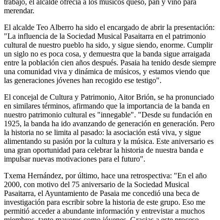
trabajo, el alcalde ofrecía a los músicos queso, pan y vino para
merendar.
El alcalde Teo Alberro ha sido el encargado de abrir la presentación:
"La influencia de la Sociedad Musical Pasaitarra en el patrimonio
cultural de nuestro pueblo ha sido, y sigue siendo, enorme. Cumplir
un siglo no es poca cosa, y demuestra que la banda sigue arraigada
entre la población cien años después. Pasaia ha tenido desde siempre
una comunidad viva y dinámica de músicos, y estamos viendo que
las generaciones jóvenes han recogido ese testigo".
El concejal de Cultura y Patrimonio, Aitor Brión, se ha pronunciado
en similares términos, afirmando que la importancia de la banda en
nuestro patrimonio cultural es "innegable". "Desde su fundación en
1925, la banda ha ido avanzando de generación en generación. Pero
la historia no se limita al pasado: la asociación está viva, y sigue
alimentando su pasión por la cultura y la música. Este aniversario es
una gran oportunidad para celebrar la historia de nuestra banda e
impulsar nuevas motivaciones para el futuro".
Txema Hernández, por último, hace una retrospectiva: "En el año
2000, con motivo del 75 aniversario de la Sociedad Musical
Pasaitarra, el Ayuntamiento de Pasaia me concedió una beca de
investigación para escribir sobre la historia de este grupo. Eso me
permitió acceder a abundante información y entrevistar a muchos
miembros, tanto mayores como jóvenes. Gracias a este proceso,