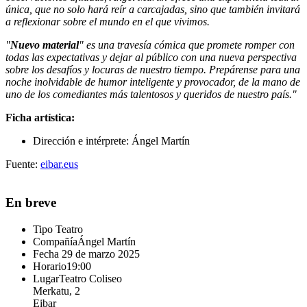
única, que no solo hará reír a carcajadas, sino que también invitará
a reflexionar sobre el mundo en el que vivimos.
"
Nuevo material
"
es una travesía cómica que promete romper con
todas las expectativas y dejar al público con una nueva perspectiva
sobre los desafíos y locuras de nuestro tiempo. Prepárense para una
noche inolvidable de humor inteligente y provocador, de la mano de
uno de los comediantes más talentosos y queridos de nuestro país."
Ficha artística:
Dirección e intérprete: Ángel Martín
Fuente:
eibar.eus
En breve
Tipo
Teatro
Compañía
Ángel Martín
Fecha
29 de marzo 2025
Horario
19:00
Lugar
Teatro Coliseo
Merkatu, 2
Eibar