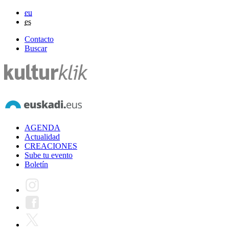
eu
es
Contacto
Buscar
AGENDA
Actualidad
CREACIONES
Sube tu evento
Boletín