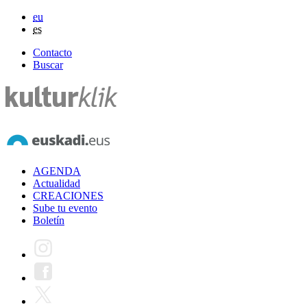
eu
es
Contacto
Buscar
AGENDA
Actualidad
CREACIONES
Sube tu evento
Boletín