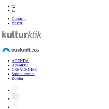
eu
es
Contacto
Buscar
AGENDA
Actualidad
CREACIONES
Sube tu evento
Boletín