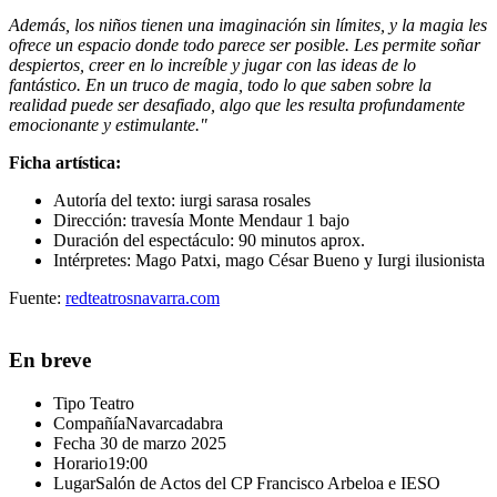
Además, los niños tienen una imaginación sin límites, y la magia les
ofrece un espacio donde todo parece ser posible. Les permite soñar
despiertos, creer en lo increíble y jugar con las ideas de lo
fantástico. En un truco de magia, todo lo que saben sobre la
realidad puede ser desafiado, algo que les resulta profundamente
emocionante y estimulante."
Ficha artística:
Autoría del texto: iurgi sarasa rosales
Dirección: travesía Monte Mendaur 1 bajo
Duración del espectáculo: 90 minutos aprox.
Intérpretes: Mago Patxi, mago César Bueno y Iurgi ilusionista
Fuente:
redteatrosnavarra.com
En breve
Tipo
Teatro
Compañía
Navarcadabra
Fecha
30 de marzo 2025
Horario
19:00
Lugar
Salón de Actos del CP Francisco Arbeloa e IESO