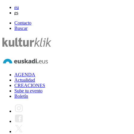
eu
es
Contacto
Buscar
AGENDA
Actualidad
CREACIONES
Sube tu evento
Boletín