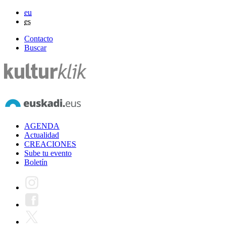
eu
es
Contacto
Buscar
AGENDA
Actualidad
CREACIONES
Sube tu evento
Boletín