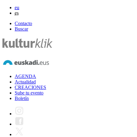
eu
es
Contacto
Buscar
AGENDA
Actualidad
CREACIONES
Sube tu evento
Boletín