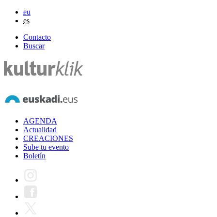
eu
es
Contacto
Buscar
AGENDA
Actualidad
CREACIONES
Sube tu evento
Boletín