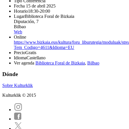
Tipo
Conferencia
Fecha
15 de abril 2025
Horario
18:30-20:00
Lugar
Biblioteca Foral de Bizkaia
Diputación, 7
Bilbao
Web
Online
https://www.bizkaia.eus/kultura/foru_liburutegia/moduluak/str
Tem_Codigo=4611&Idioma=EU
Precio
Gratis
Idioma
Castellano
Ver agenda
Biblioteca Foral de Bizkaia
,
Bilbao
Dónde
Sobre Kulturklik
Kulturklik © 2015