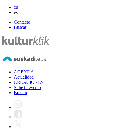
eu
es
Contacto
Buscar
AGENDA
Actualidad
CREACIONES
Sube tu evento
Boletín