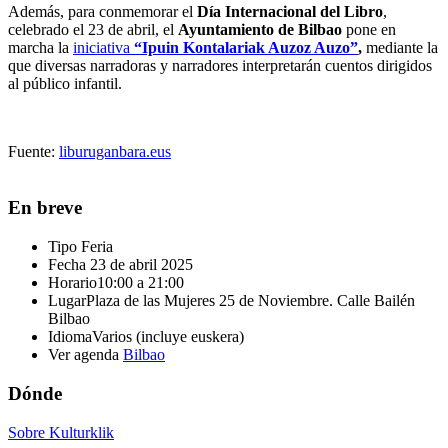
Además, p
ara conmemorar el
Día Internacional del Libro
,
celebrado el 23 de abril, el
Ayuntamiento de Bilbao
pone en
marcha la
iniciativa
“Ipuin Kontalariak Auzoz Auzo”
,
mediante la
que diversas narradoras y narradores interpretarán cuentos dirigidos
al público infantil.
Fuente:
liburuganbara.eus
En breve
Tipo
Feria
Fecha
23 de abril 2025
Horario
10:00 a 21:00
Lugar
Plaza de las Mujeres 25 de Noviembre. Calle Bailén
Bilbao
Idioma
Varios (incluye euskera)
Ver agenda
Bilbao
Dónde
Sobre Kulturklik