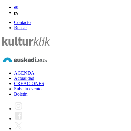
eu
es
Contacto
Buscar
AGENDA
Actualidad
CREACIONES
Sube tu evento
Boletín