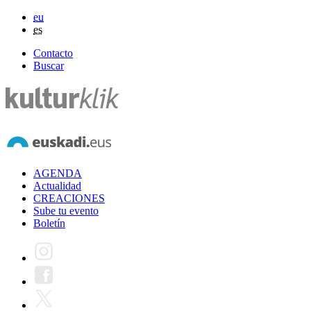
eu
es
Contacto
Buscar
AGENDA
Actualidad
CREACIONES
Sube tu evento
Boletín