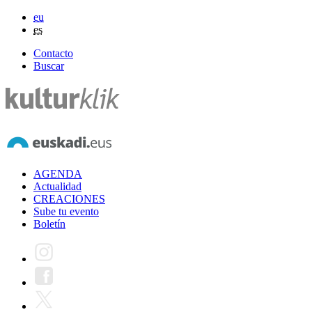
eu
es
Contacto
Buscar
AGENDA
Actualidad
CREACIONES
Sube tu evento
Boletín