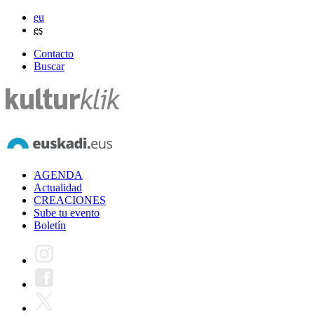
eu
es
Contacto
Buscar
AGENDA
Actualidad
CREACIONES
Sube tu evento
Boletín