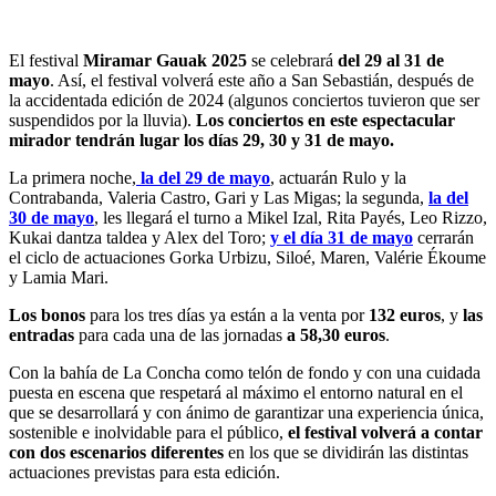
El festival
Miramar Gauak 2025
se celebrará
del 29 al 31 de
mayo
. Así, el festival volverá este año a San Sebastián, después de
la accidentada edición de 2024 (algunos conciertos tuvieron que ser
suspendidos por la lluvia).
Los conciertos en este espectacular
mirador tendrán lugar los días 29, 30 y 31 de mayo.
La primera noche,
la del 29 de mayo
, actuarán Rulo y la
Contrabanda, Valeria Castro, Gari y Las Migas; la segunda,
la del
30 de mayo
, les llegará el turno a Mikel Izal, Rita Payés, Leo Rizzo,
Kukai dantza taldea y Alex del Toro;
y el día 31 de mayo
cerrarán
el ciclo de actuaciones Gorka Urbizu, Siloé, Maren, Valérie Ékoume
y Lamia Mari.
Los bonos
para los tres días ya están a la venta por
132 euros
, y
las
entradas
para cada una de las jornadas
a 58,30 euros
.
Con la bahía de La Concha como telón de fondo y con una cuidada
puesta en escena que respetará al máximo el entorno natural en el
que se desarrollará y con ánimo de garantizar una experiencia única,
sostenible e inolvidable para el público,
el festival volverá a contar
con dos escenarios diferentes
en los que se dividirán las distintas
actuaciones previstas para esta edición.