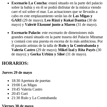
Escenario La Concha
:
estará
situado en la parte del palacio
sobre la bahía y en él se podrá disfrutar de la música viendo
caer el sol sobre el mar. Las actuaciones que se llevarán a
cabo en este emplazamiento serán las de
Las Migas y
GARI
(29 de mayo);
Leo Rizzi y Kukai Dantza
(30 de
mayo) y
Valerié Ekoumé
junto a
Maren
(31 de mayo).
Escenario Palacio
:
este escenario de dimensiones más
grandes estará situado en la parte trasera del Palacio Miramar
y contará con una puesta en escena de lo más ambiciosa. Por
él pasarán artistas de la talla de
Rulo y la Contrabanda y
Valeria Castro
(29 de mayo);
Mikel Izal y Rita Payés
(30
de mayo); y
Gorka Urbizu y Siloé
(31 de mayo).
HORARIOS:
Jueves 29 de mayo
18:30 Apertura de puertas
19:00 Las Migas
19:45 Valeria Castro
20:45 Gari
21:30 Rulo y La Contrabanda
Viernes 30 de mayo