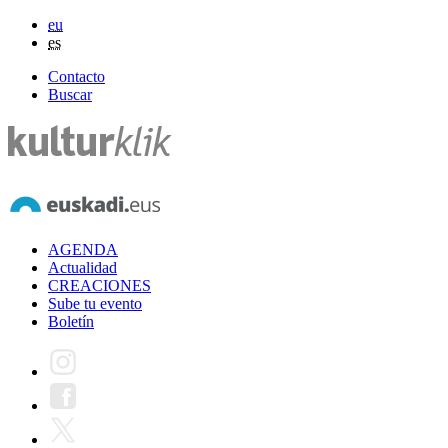
eu
es
Contacto
Buscar
AGENDA
Actualidad
CREACIONES
Sube tu evento
Boletín