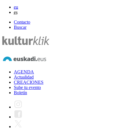
eu
es
Contacto
Buscar
AGENDA
Actualidad
CREACIONES
Sube tu evento
Boletín