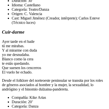
Duración:
30’
Idioma
: Castellano
Categoría
: Teatro/Danza
Origen
: C. Valencia
Cast: Miguel Jiménez (Creador, intérprete); Carlos Esteve
(Técnico luces)
Cuir-darme
Ayer tarde en el baile
tú me mirabas.
Y al mirarme con duda
yo me desnudaba.
Blanco como la cera
te estás quedando.
Que suenen los cencerros
El vuelo he echado.
Desde el folklore del norteoeste peninsular se transita por los roles
de géneros asociados al hombre y la mujer, la sexualidad, lo
andrógino y el binomio dulzaina-pandereta.
Compañía
: Kike Arias
Duración
: 20’
Categoría
: Danza