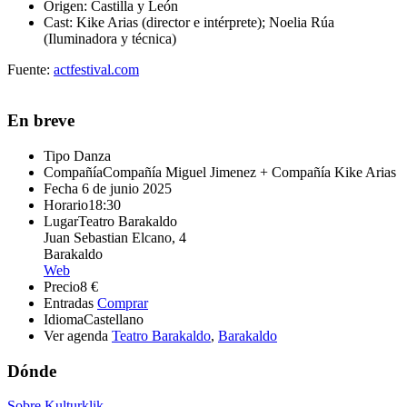
Origen
: Castilla y León
Cast
: Kike Arias (director e intérprete); Noelia Rúa
(Iluminadora y técnica)
Fuente:
actfestival.com
En breve
Tipo
Danza
Compañía
Compañía Miguel Jimenez + Compañía Kike Arias
Fecha
6 de junio 2025
Horario
18:30
Lugar
Teatro Barakaldo
Juan Sebastian Elcano, 4
Barakaldo
Web
Precio
8 €
Entradas
Comprar
Idioma
Castellano
Ver agenda
Teatro Barakaldo
,
Barakaldo
Dónde
Sobre Kulturklik