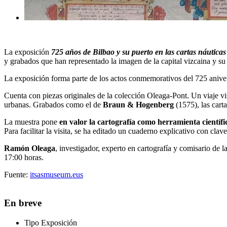
La exposición
725 años de Bilbao y su puerto en las cartas náuticas
y grabados
que han representado la imagen de la capital vizcaina y su p
La exposición f
orma parte de los actos conmemorativos del 725 aniver
Cuenta con piezas originales de la colección Oleaga-Pont. Un viaje vis
urbanas. Grabados como el de
Braun & Hogenberg
(1575), las cart
La muestra pone
en
valor la cartografía como herramienta científi
Para facilitar la visita, se ha editado un cuaderno explicativo con cla
Ramón Oleaga
, investigador, experto en cartografía y comisario de l
17:00 horas.
Fuente:
itsasmuseum.eus
En breve
Tipo
Exposición