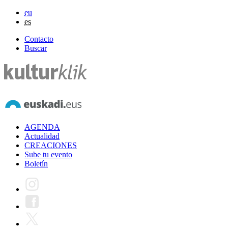
eu
es
Contacto
Buscar
AGENDA
Actualidad
CREACIONES
Sube tu evento
Boletín