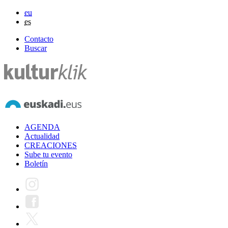
eu
es
Contacto
Buscar
AGENDA
Actualidad
CREACIONES
Sube tu evento
Boletín