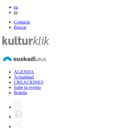
eu
es
Contacto
Buscar
AGENDA
Actualidad
CREACIONES
Sube tu evento
Boletín