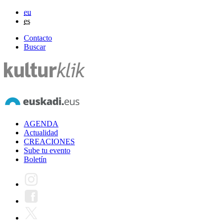
eu
es
Contacto
Buscar
AGENDA
Actualidad
CREACIONES
Sube tu evento
Boletín