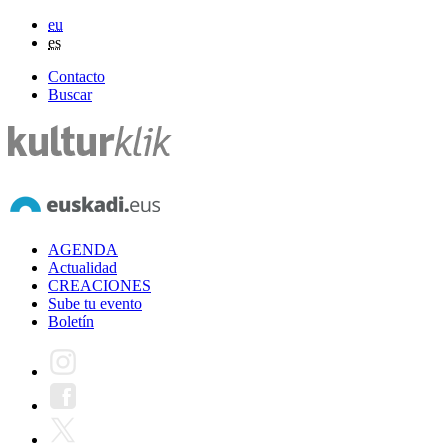
eu
es
Contacto
Buscar
AGENDA
Actualidad
CREACIONES
Sube tu evento
Boletín