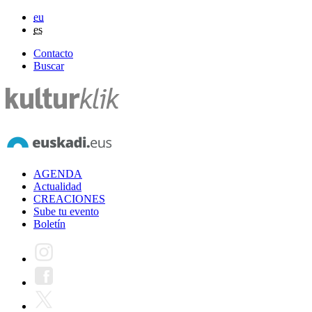
eu
es
Contacto
Buscar
AGENDA
Actualidad
CREACIONES
Sube tu evento
Boletín