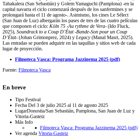
Tabakalera (San Sebastián) y Golem Yamaguchi (Pamplona) -en la
capital navarra el ciclo comenzará después de los sanfermines y se
prolongará hasta el 11 de agosto-. Asimismo, los cines Le Sélect
(San Juan de Luz) albergarán los pases de tres de las cuatro películas
que componen el ciclo:
Köln 75
-
Au rythme de Vera
- (Ido Fluck,
2025),
Soundrack to a Coup D’État
-
Bande-Son pour un Coup
D’État
- (Johan Grimonprez, 2024) y
Legacy
(Manal Masri, 2025).
Las entradas se pueden adquirir en las taquillas y sitios web de cada
lugar de proyección.
Filmoteca Vasca: Programa Jazzinema 2025 (pdf)
Fuente:
Filmoteca Vasca
En breve
Tipo
Festival
Fecha
Del 3 de julio 2025 al 11 de agosto 2025
Lugar
Donostia/San Sebastián, Pamplona, San Juan de Luz y
Vitoria-Gasteiz
Más Info
Filmoteca Vasca: Programa Jazzinema 2025 (pdf)
Ver agenda
Vitoria-Gasteiz