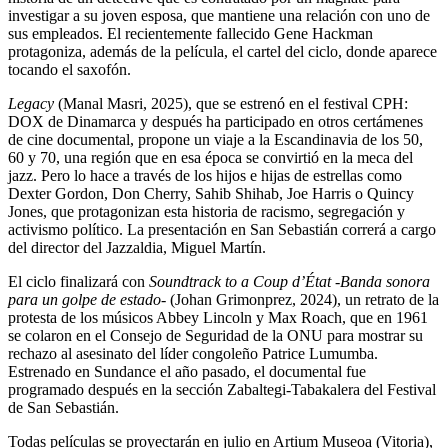
investigar a su joven esposa, que mantiene una relación con uno de
sus empleados. El recientemente fallecido Gene Hackman
protagoniza, además de la película, el cartel del ciclo, donde aparece
tocando el saxofón.
Legacy
(Manal Masri, 2025), que se estrenó en el festival CPH:
DOX de Dinamarca y después ha participado en otros certámenes
de cine documental, propone un viaje a la Escandinavia de los 50,
60 y 70, una región que en esa época se convirtió en la meca del
jazz. Pero lo hace a través de los hijos e hijas de estrellas como
Dexter Gordon, Don Cherry, Sahib Shihab, Joe Harris o Quincy
Jones, que protagonizan esta historia de racismo, segregación y
activismo político. La presentación en San Sebastián correrá a cargo
del director del Jazzaldia, Miguel Martín.
El ciclo finalizará con
Soundtrack to a Coup d’État -Banda sonora
para un golpe de estado-
(Johan Grimonprez, 2024), un retrato de la
protesta de los músicos Abbey Lincoln y Max Roach, que en 1961
se colaron en el Consejo de Seguridad de la ONU para mostrar su
rechazo al asesinato del líder congoleño Patrice Lumumba.
Estrenado en Sundance el año pasado, el documental fue
programado después en la sección Zabaltegi-Tabakalera del Festival
de San Sebastián.
Todas películas se proyectarán en julio en Artium Museoa (Vitoria),