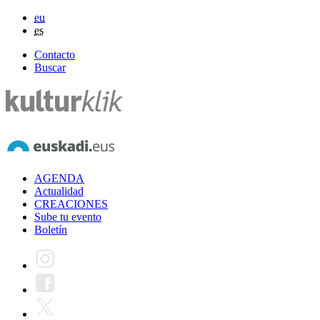
eu
es
Contacto
Buscar
AGENDA
Actualidad
CREACIONES
Sube tu evento
Boletín