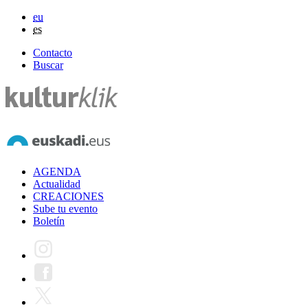
eu
es
Contacto
Buscar
AGENDA
Actualidad
CREACIONES
Sube tu evento
Boletín