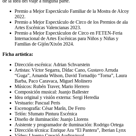
de la idea del viaje a ninguna parte.
Premio a Mejor Espectáculo Familiar de la Mostra de Alcoy
2022.
Premio a Mejor Espectáculo de Circo de los Premios de ala
Artes Escénicas Valencianas 2023.
Premio a Mejor Espectáculon de Circo en FETEN-Feria
Internacional de Artes Escénicas para Niños y Niñas y
Familias de Gijón/Xixón 2024.
Ficha artística:
Dirección escénica
:
Adrian Schvarstein
Artistas: Víctor Segarra, Dídac Cano, Gustavo Arruda
“Guga”, Amanda Wilson, David Tornadijo “Torna”, Laura
Barba, Paco Caravaca, Miguel Molinero
Músicos: Rubén Traver, Mario Herrero
Composición musical: Juanjo Ballester
Idea original y visión externa: Sergi Heredia
Vestuario: Pascual Peris
Escenografía: César Marín, De Ferro
Telón: Sfumato Pintura Escénica
Diseño de iluminación: Juanjo Llorens
Asistente y programador de iluminación: Rodrigo Ortega
Dirección técnica: Enrique Ara “El Pantera”, Iberian Lynx
Vídeo: Lluerna Creació Audiovisual